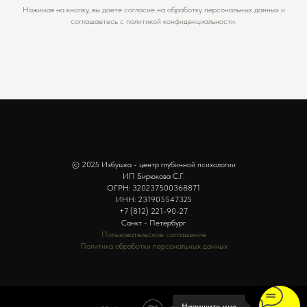
Нажимая на кнопку, вы даете согласие на обработку персональных данных и
соглашаетесь c политикой конфиденциальности.
© 2025 Избушка - центр глубинной психологии
ИП Бирюкова С.Г.
ОГРН: 320237500368871
ИНН: 231905547325
+7 (812) 221-90-27
Санкт - Петербург
Пользовательское соглашение
Политика обработки персональных данных
Напишите мне